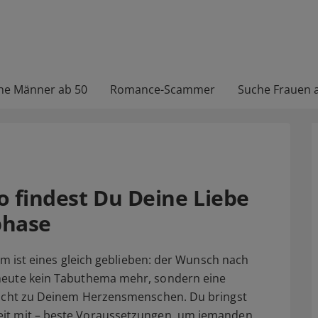
he Männer ab 50
Romance-Scammer
Suche Frauen 
So findest Du Deine Liebe
phase
lem ist eines gleich geblieben: der Wunsch nach
heute kein Tabuthema mehr, sondern eine
leicht zu Deinem Herzensmenschen. Du bringst
eit mit – beste Voraussetzungen, um jemanden