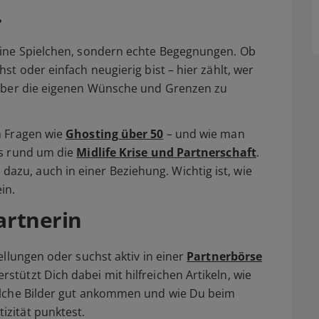
.
eine Spielchen, sondern echte Begegnungen. Ob
st oder einfach neugierig bist – hier zählt, wer
 über die eigenen Wünsche und Grenzen zu
n Fragen wie
Ghosting über 50
– und wie man
ps rund um die
Midlife Krise und Partnerschaft
.
zu, auch in einer Beziehung. Wichtig ist, wie
in.
artner
in
ellungen oder suchst aktiv in einer
Partnerbörse
rstützt Dich dabei mit hilfreichen Artikeln, wie
welche Bilder gut ankommen und wie Du beim
zität punktest.