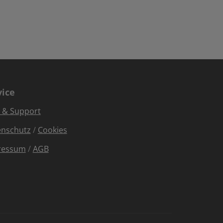
vice
e & Support
enschutz
/
Cookies
ressum
/
AGB