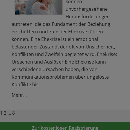
können
unvorhergesehene
Herausforderungen
auftreten, die das Fundament der Beziehung
erschüttern und zu einer Ehekrise führen
können. Eine Ehekrise ist ein emotional
belastender Zustand, der oft von Unsicherheit,
Konflikten und Zweifeln begleitet wird. Ehekrise:
Ursachen und Auslöser Eine Ehekrise kann
verschiedene Ursachen haben, die von
Kommunikationsproblemen über ungelöste
Konflikte bis
Mehr…
Posts
Page
Page
Page
Next
1
2
…
8
page
pagination
Zur kostenlosen Registrierung