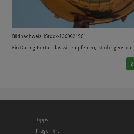
Bildnachweis: iStock-1360021961
Ein Dating-Portal, das wir empfehlen, ist übrigens da
Z
Tipps
Fragenflirt