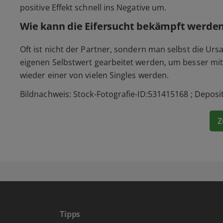
positive Effekt schnell ins Negative um.
Wie kann die Eifersucht bekämpft werde
Oft ist nicht der Partner, sondern man selbst die U
eigenen Selbstwert gearbeitet werden, um besser mi
wieder einer von vielen Singles werden.
Bildnachweis: Stock-Fotografie-ID:531415168
; Depos
Z
Tipps