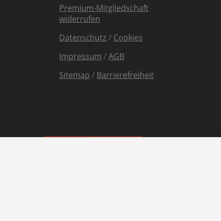
Premium-Mitgliedschaft
widerrufen
Datenschutz
/
Cookies
Impressum
/
AGB
Sitemap
/
Barrierefreiheit
Partnersuche ab 50
Sie sucht ihn