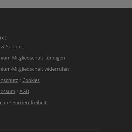
ICE
e & Support
ium-Mitgliedschaft kündigen
ium-Mitgliedschaft widerrufen
enschutz
/
Cookies
ressum
/
AGB
emap
/
Barrierefreiheit