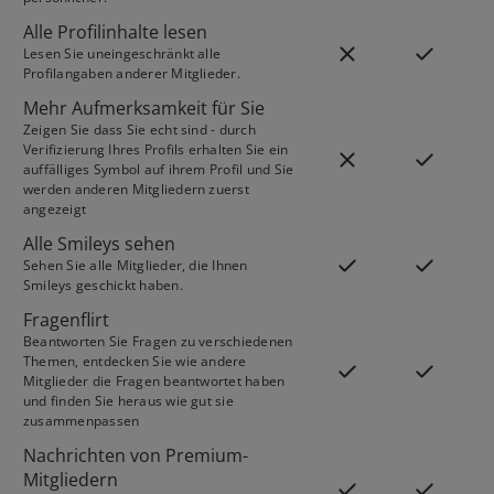
Alle Profilinhalte lesen
Lesen Sie uneingeschränkt alle
Profilangaben anderer Mitglieder.
Mehr Aufmerksamkeit für Sie
Zeigen Sie dass Sie echt sind - durch
Verifizierung Ihres Profils erhalten Sie ein
auffälliges Symbol auf ihrem Profil und Sie
werden anderen Mitgliedern zuerst
angezeigt
Alle Smileys sehen
Sehen Sie alle Mitglieder, die Ihnen
Smileys geschickt haben.
Fragenflirt
Beantworten Sie Fragen zu verschiedenen
Themen, entdecken Sie wie andere
Mitglieder die Fragen beantwortet haben
und finden Sie heraus wie gut sie
zusammenpassen
Nachrichten von Premium-
Mitgliedern