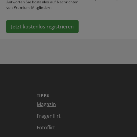
Antworten Sie kostenlos auf Nachrichten
von Premium-Mitgliedern
Jetzt kostenlos registrieren
TIPPS
Magazin
Fragenflirt
Fotoflirt