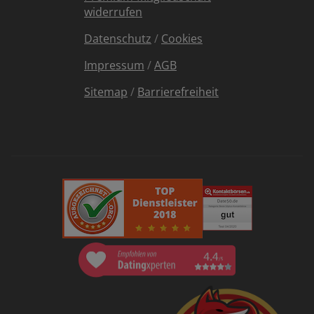
widerrufen
Datenschutz
/
Cookies
Impressum
/
AGB
Sitemap
/
Barrierefreiheit