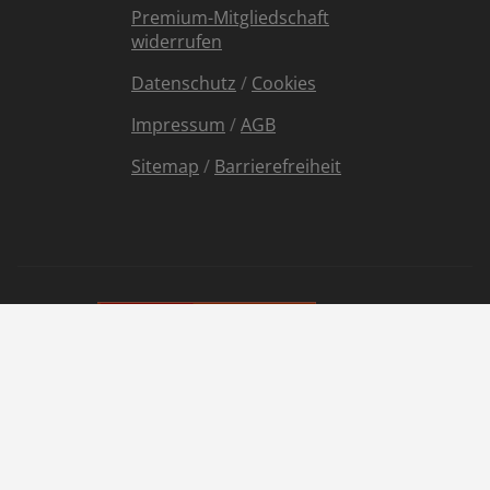
Premium-Mitgliedschaft
widerrufen
Datenschutz
/
Cookies
Impressum
/
AGB
Sitemap
/
Barrierefreiheit
Partnersuche ab 50
Sie sucht ihn