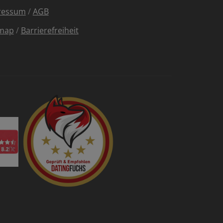
ressum
/
AGB
emap
/
Barrierefreiheit