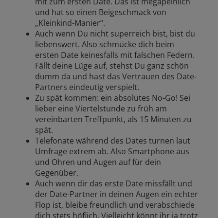
mit zum ersten Date. Das ist megapeinlich
und hat so einen Beigeschmack von
„Kleinkind-Manier“.
Auch wenn Du nicht superreich bist, bist du
liebenswert. Also schmücke dich beim
ersten Date keinesfalls mit falschen Federn.
Fällt deine Lüge auf, stehst Du ganz schön
dumm da und hast das Vertrauen des Date-
Partners eindeutig verspielt.
Zu spät kommen: ein absolutes No-Go! Sei
lieber eine Viertelstunde zu früh am
vereinbarten Treffpunkt, als 15 Minuten zu
spät.
Telefonate während des Dates turnen laut
Umfrage extrem ab. Also Smartphone aus
und Ohren und Augen auf für dein
Gegenüber.
Auch wenn dir das erste Date missfällt und
der Date-Partner in deinen Augen ein echter
Flop ist, bleibe freundlich und verabschiede
dich stets höflich. Vielleicht könnt ihr ja trotz