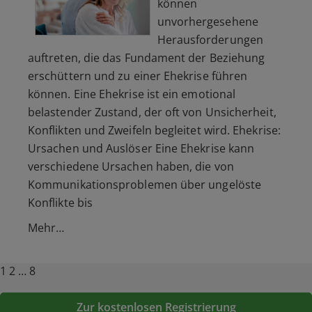
können
unvorhergesehene
Herausforderungen
auftreten, die das Fundament der Beziehung
erschüttern und zu einer Ehekrise führen
können. Eine Ehekrise ist ein emotional
belastender Zustand, der oft von Unsicherheit,
Konflikten und Zweifeln begleitet wird. Ehekrise:
Ursachen und Auslöser Eine Ehekrise kann
verschiedene Ursachen haben, die von
Kommunikationsproblemen über ungelöste
Konflikte bis
Mehr…
Posts
Page
Page
Page
Next
1
2
…
8
page
pagination
Zur kostenlosen Registrierung