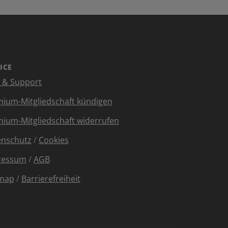
ICE
e & Support
ium-Mitgliedschaft kündigen
ium-Mitgliedschaft widerrufen
enschutz
/
Cookies
ressum
/
AGB
emap
/
Barrierefreiheit