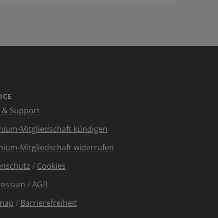
ICE
e & Support
ium-Mitgliedschaft kündigen
ium-Mitgliedschaft widerrufen
enschutz
/
Cookies
ressum
/
AGB
emap
/
Barrierefreiheit