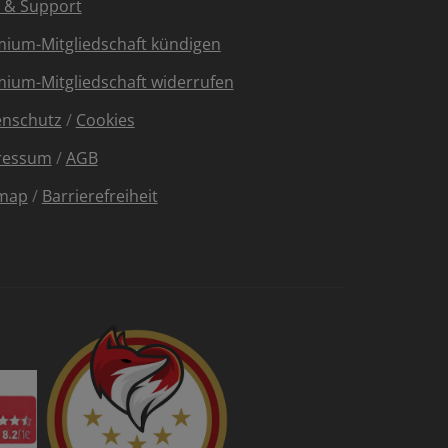
e & Support
ium-Mitgliedschaft kündigen
ium-Mitgliedschaft widerrufen
enschutz
/
Cookies
ressum
/
AGB
emap
/
Barrierefreiheit