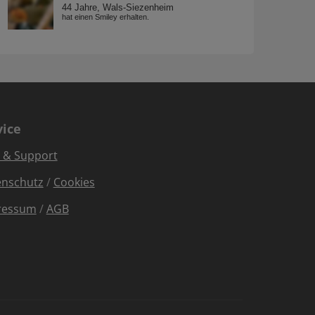
vice
e & Support
enschutz
/
Cookies
ressum
/
AGB