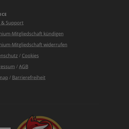
ICE
e & Support
ium-Mitgliedschaft kündigen
ium-Mitgliedschaft widerrufen
enschutz
/
Cookies
ressum
/
AGB
emap
/
Barrierefreiheit