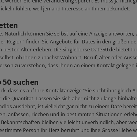
tt, werden Sie eine Veränderung spüren. Es muss ja nicht gl
ickeln fühlen, weil jemand Interesse an Ihnen bekundet.
cetten
e. Natürlich können Sie selbst auf eine Anzeige antworten
 Ihrer Region" finden Sie Angebote für Dates in den großen
esten Alter erleben. Die Singlebörse Date50.de bietet Ihn
selbst, ob Ihnen zunächst Wohnort, Beruf, Alter oder Ausse
rson zu verstehen, dass Ihnen an einem Kontakt gelegen i
b 50 suchen
ck, dass es auf Ihre Kontaktanzeige "
Sie sucht ihn
" gleich 
 die Quantität. Lassen Sie sich aber nicht zu lange hinhalt
dlos ausdehnt, ist vielleicht gar nicht zu einem Date bere
hen, anfassen, riechen und in bestimmten Situationen erleb
ekanntschaften bleiben vielleicht unverbindlich, aber wec
bestimmte Person Ihr Herz berührt und Ihre Grosse Liebe w