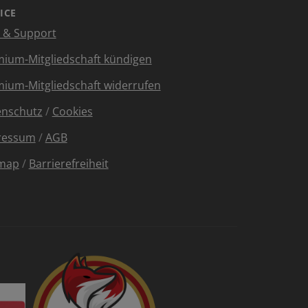
ICE
e & Support
ium-Mitgliedschaft kündigen
ium-Mitgliedschaft widerrufen
enschutz
/
Cookies
ressum
/
AGB
emap
/
Barrierefreiheit