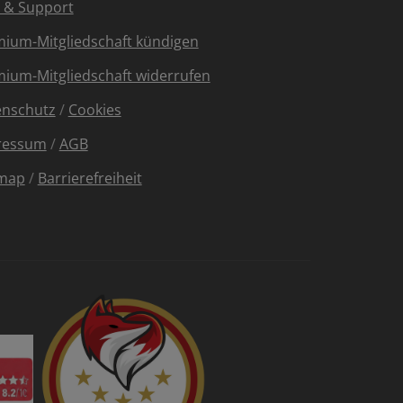
e & Support
ium-Mitgliedschaft kündigen
ium-Mitgliedschaft widerrufen
enschutz
/
Cookies
ressum
/
AGB
emap
/
Barrierefreiheit